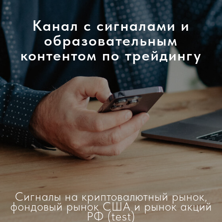
Канал с сигналами и
образовательным
контентом по трейдингу
Сигналы на криптовалютный рынок,
фондовый рынок США и рынок акций
РФ (test)